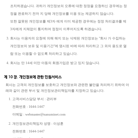
조치하겠습니다. 귀하가 개인정보의 오류에 대한 정정을 요청하신 경우에는 정
정을 완료하기 전까 지 당해 개인정보를 이용 또는 제공하지 않습니다.
또한 잘못된 개인정보를 제3자 에게 이미 제공한 경우에는 정정 처리결과를 제
3자에게 지체없이 통지하여 정정이 이루어지도록 하겠습니다.
회사는 이용자의 요청에 의해 해지 또는 삭제된 개인정보는 "회사 가 수집하는
개인정보의 보유 및 이용기간"에 명시된 바에 따라 처리하고 그 외의 용도로 열
람 또는 이용할 수 없도록 처리하고 있습니다.
회사는 만 14세 미만 아동의 회원가입은 받고 있지 않습니다.
제 10 장. 개인정보에 관한 민원서비스
회사는 고객의 개인정보를 보호하고 개인정보와 관련한 불만을 처리하기 위하여 아
래와 같이 관련 부서 및 개인정보관리책임자를 지정하고 있습니다.
고객서비스담당 부서 : 관리부
전화번호 : 1644-1447
이메일 : webmaster@nanuminet.com
개인정보관리책임자 성명 : 이성훈
전화번호 : 1644-1447