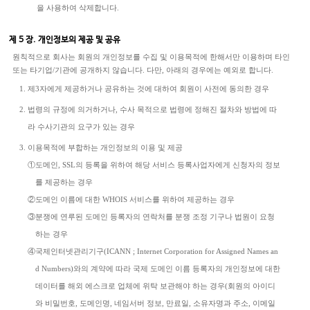
을 사용하여 삭제합니다.
제 5 장. 개인정보의 제공 및 공유
원칙적으로 회사는 회원의 개인정보를 수집 및 이용목적에 한해서만 이용하며 타인
또는 타기업/기관에 공개하지 않습니다. 다만, 아래의 경우에는 예외로 합니다.
제3자에게 제공하거나 공유하는 것에 대하여 회원이 사전에 동의한 경우
법령의 규정에 의거하거나, 수사 목적으로 법령에 정해진 절차와 방법에 따
라 수사기관의 요구가 있는 경우
이용목적에 부합하는 개인정보의 이용 및 제공
①
도메인, SSL의 등록을 위하여 해당 서비스 등록사업자에게 신청자의 정보
를 제공하는 경우
②
도메인 이름에 대한 WHOIS 서비스를 위하여 제공하는 경우
③
분쟁에 연루된 도메인 등록자의 연락처를 분쟁 조정 기구나 법원이 요청
하는 경우
④
국제인터넷관리기구(ICANN ; Internet Corporation for Assigned Names an
d Numbers)와의 계약에 따라 국제 도메인 이름 등록자의 개인정보에 대한
데이터를 해외 에스크로 업체에 위탁 보관해야 하는 경우(회원의 아이디
와 비밀번호, 도메인명, 네임서버 정보, 만료일, 소유자명과 주소, 이메일