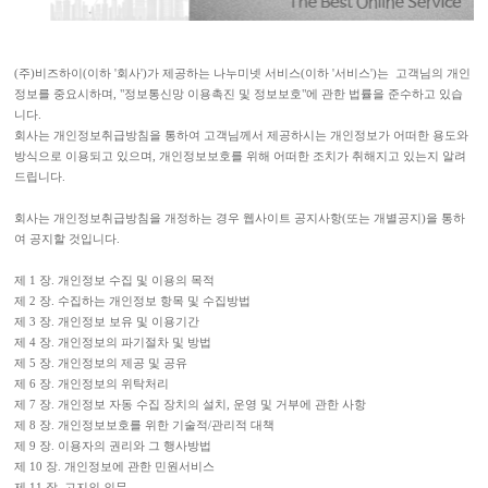
(주)비즈하이(이하 '회사')가 제공하는 나누미넷 서비스(이하 '서비스')는 고객님의 개인
정보를 중요시하며, "정보통신망 이용촉진 및 정보보호"에 관한 법률을 준수하고 있습
니다.
회사는 개인정보취급방침을 통하여 고객님께서 제공하시는 개인정보가 어떠한 용도와
방식으로 이용되고 있으며, 개인정보보호를 위해 어떠한 조치가 취해지고 있는지 알려
드립니다.
회사는 개인정보취급방침을 개정하는 경우 웹사이트 공지사항(또는 개별공지)을 통하
여 공지할 것입니다.
제 1 장. 개인정보 수집 및 이용의 목적
제 2 장. 수집하는 개인정보 항목 및 수집방법
제 3 장. 개인정보 보유 및 이용기간
제 4 장. 개인정보의 파기절차 및 방법
제 5 장. 개인정보의 제공 및 공유
제 6 장. 개인정보의 위탁처리
제 7 장. 개인정보 자동 수집 장치의 설치, 운영 및 거부에 관한 사항
제 8 장. 개인정보보호를 위한 기술적/관리적 대책
제 9 장. 이용자의 권리와 그 행사방법
제 10 장. 개인정보에 관한 민원서비스
제 11 장. 고지의 의무