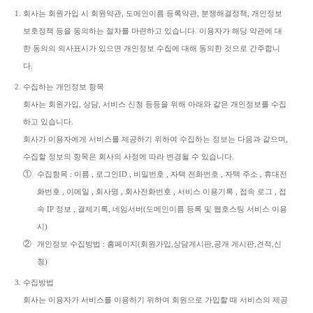
회사는 회원가입 시 회원약관, 도메인이름 등록약관, 분쟁해결정책, 개인정보
보호정책 등을 동의하는 절차를 마련하고 있습니다. 이용자가 해당 약관에 대
한 동의의 의사표시가 있으면 개인정보 수집에 대해 동의한 것으로 간주합니
다.
수집하는 개인정보 항목
회사는 회원가입, 상담, 서비스 신청 등등을 위해 아래와 같은 개인정보를 수집
하고 있습니다.
회사가 이용자에게 서비스를 제공하기 위하여 수집하는 정보는 다음과 같으며,
수집할 정보의 항목은 회사의 사정에 따라 변경될 수 있습니다.
①
수집항목 : 이름 , 로그인ID , 비밀번호 , 자택 전화번호 , 자택 주소 , 휴대전
화번호 , 이메일 , 회사명 , 회사전화번호 , 서비스 이용기록 , 접속 로그 , 접
속 IP 정보 , 결제기록, 네임서버(도메인이름 등록 및 웹호스팅 서비스 이용
시)
②
개인정보 수집방법 : 홈페이지(회원가입,상담게시판,공개 게시판,견적,신
청)
수집방법
회사는 이용자가 서비스를 이용하기 위하여 회원으로 가입할 때 서비스의 제공