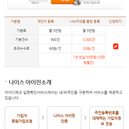
기본형
개인이 등록
나누미넷을 통한 등록
신청하기
기본료
월 5만원
월 5만원
기본건수
900건
5,000건
초과수수료
60원/건
20원/건
1년 선납 50만원(10만
원할인)
나이스 아이핀소개
아이디체크 실명확인서비스에서는 내/외국인을 구분하여 서비스를 제공하고
있습니다.
주민등록번호를
가입자
나이스 아이핀
>
>
대체하는 가입자정
회원가입요청
인증
보 전송