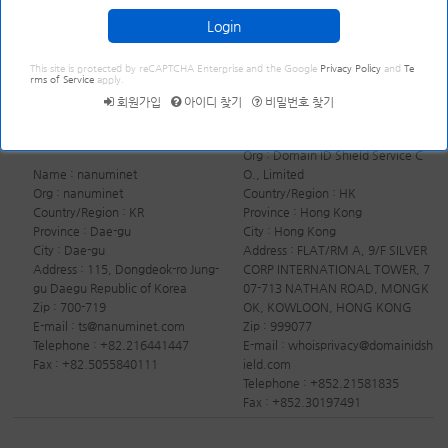
할 시 연장 전 해제 신청후 연장처리 하시기 바랍니다.
Login
ID Shield 정산은 신청 도메인의 남은 년 수 × 2,000원(VAT 미포함)
으로 산정 됩니다.
This site is protected by reCAPTCHA Enterprise and the Google
Privacy Policy
and
Te
rms of Service
apply.
회원가입
아이디 찾기
비밀번호 찾기
ID Shield 이용 전
ID Shield 이용 후
Name : Domain ID Shield Service
Org : Domain ID Shield Service C
Name : nanuminet
O., Limited
Org : nanuminet
Country/Region : HK
Country/Region : KR
Province : Hong Kong
Province : Dae-gu
City : Hong Kong
City : Dae-gu
Address : FLAT/RM A, 9/F SILVER
Address : 115, Dongdeok-ro Jung-
CORP INTERNATIONAL TOWER, 7
gu Daegu Republic of Korea
07-713 NATHAN ROAD, MONGK
Zip : 700-719
OK, KOWLOON, HONG KONG
E-mail : ts@nanuminet.com
Zip : 999077
Telephone : +82.216441447
E-mail : whoisprivacy@domainidsh
Fax : +82.5055840111
ield.com
Telephone : +852.21581835
Fax : +852.30197491