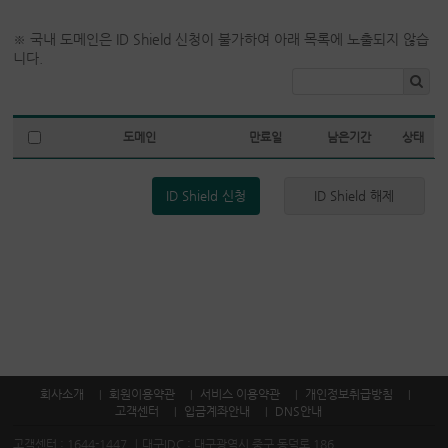
※ 국내 도메인은 ID Shield 신청이 불가하여 아래 목록에 노출되지 않습
니다.
도메인
만료일
남은기간
상태
ID Shield 신청
ID Shield 해제
회사소개
회원이용약관
서비스 이용약관
개인정보취급방침
고객센터
입금계좌안내
DNS안내
고객센터 :
1644-1447
대구IDC : 대구광역시 중구 동덕로 186