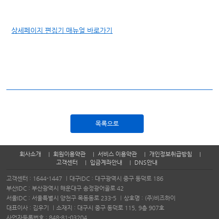
상세페이지 편집기 매뉴얼 바로가기
목록으로
회사소개
회원이용약관
서비스 이용약관
개인정보취급방침
고객센터
입금계좌안내
DNS안내
고객센터 :
1644-1447
대구IDC : 대구광역시 중구 동덕로 186
부산IDC : 부산광역시 해운대구 송정광어골로 42
서울IDC : 서울특별시 양천구 목동동로 233-5
상호명 : (주)비즈하이
대표이사 : 김우기
소재지 : 대구시 중구 동덕로 115, 9층 907호
사업자등록번호 : 848-81-03204