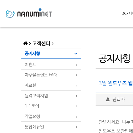
IDC/
고객센터
공지사항
공지사항
이벤트
자주묻는질문 FAQ
3월 윈도우즈 웹
자료실
원격고객지원
관리자
1:1문의
작업요청
안녕하세요. 나누
통합메뉴얼
윈도우즈 보안업데